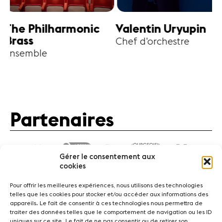
harmonic
Valentin Uryupin
Amihai G
Chef d'orchestre
Alto
Partenaires
Gérer le consentement aux
cookies
Pour offrir les meilleures expériences, nous utilisons des technologies
telles que les cookies pour stocker et/ou accéder aux informations des
appareils. Le fait de consentir à ces technologies nous permettra de
traiter des données telles que le comportement de navigation ou les ID
Actualités
Concerts
Bénévoles
Médiation
uniques sur ce site. Le fait de ne pas consentir ou de retirer son