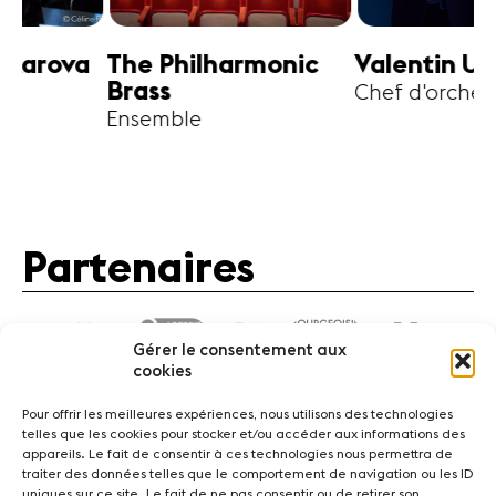
harmonic
Valentin Uryupin
Amihai G
Chef d'orchestre
Alto
Partenaires
Gérer le consentement aux
cookies
Pour offrir les meilleures expériences, nous utilisons des technologies
telles que les cookies pour stocker et/ou accéder aux informations des
appareils. Le fait de consentir à ces technologies nous permettra de
traiter des données telles que le comportement de navigation ou les ID
Actualités
Concerts
Bénévoles
Médiation
uniques sur ce site. Le fait de ne pas consentir ou de retirer son