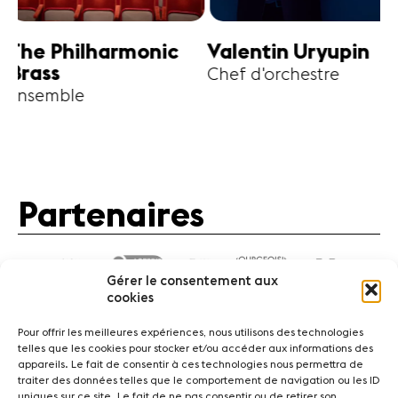
harmonic
Valentin Uryupin
Amihai G
Chef d'orchestre
Alto
Partenaires
Gérer le consentement aux
cookies
Pour offrir les meilleures expériences, nous utilisons des technologies
telles que les cookies pour stocker et/ou accéder aux informations des
appareils. Le fait de consentir à ces technologies nous permettra de
traiter des données telles que le comportement de navigation ou les ID
Actualités
Concerts
Bénévoles
Médiation
uniques sur ce site. Le fait de ne pas consentir ou de retirer son