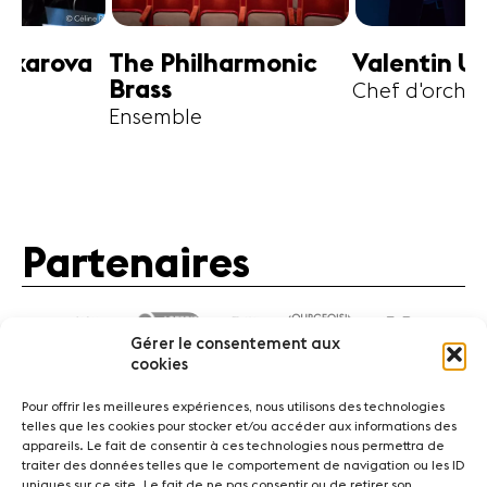
harmonic
Valentin Uryupin
Amihai G
Chef d'orchestre
Alto
Partenaires
Gérer le consentement aux
cookies
Pour offrir les meilleures expériences, nous utilisons des technologies
telles que les cookies pour stocker et/ou accéder aux informations des
appareils. Le fait de consentir à ces technologies nous permettra de
traiter des données telles que le comportement de navigation ou les ID
Actualités
Concerts
Bénévoles
Médiation
uniques sur ce site. Le fait de ne pas consentir ou de retirer son