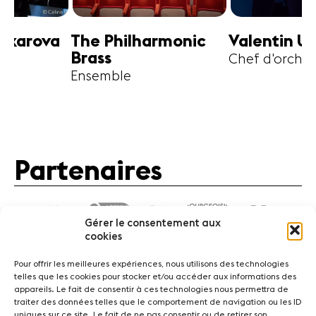
harmonic
Valentin Uryupin
Amihai G
Chef d'orchestre
Alto
Partenaires
Gérer le consentement aux
cookies
Pour offrir les meilleures expériences, nous utilisons des technologies
telles que les cookies pour stocker et/ou accéder aux informations des
appareils. Le fait de consentir à ces technologies nous permettra de
traiter des données telles que le comportement de navigation ou les ID
Actualités
Concerts
Bénévoles
Médiation
uniques sur ce site. Le fait de ne pas consentir ou de retirer son