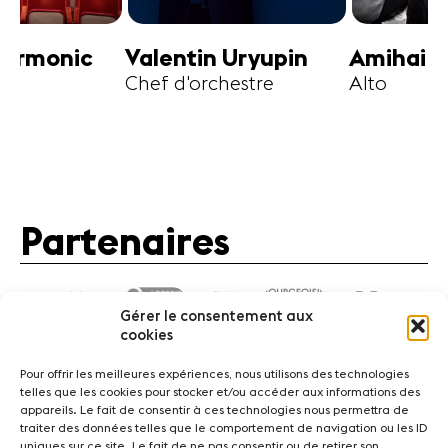
harmonic
Valentin Uryupin
Amihai G
Chef d'orchestre
Alto
Partenaires
Gérer le consentement aux
cookies
Pour offrir les meilleures expériences, nous utilisons des technologies
telles que les cookies pour stocker et/ou accéder aux informations des
appareils. Le fait de consentir à ces technologies nous permettra de
traiter des données telles que le comportement de navigation ou les ID
Actualités
Concerts
Bénévoles
Médiation
uniques sur ce site. Le fait de ne pas consentir ou de retirer son