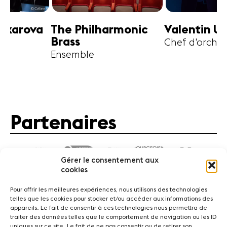
harmonic
Valentin Uryupin
Amihai G
Chef d'orchestre
Alto
Partenaires
Gérer le consentement aux
cookies
Pour offrir les meilleures expériences, nous utilisons des technologies
telles que les cookies pour stocker et/ou accéder aux informations des
appareils. Le fait de consentir à ces technologies nous permettra de
traiter des données telles que le comportement de navigation ou les ID
Actualités
Concerts
Bénévoles
Médiation
uniques sur ce site. Le fait de ne pas consentir ou de retirer son