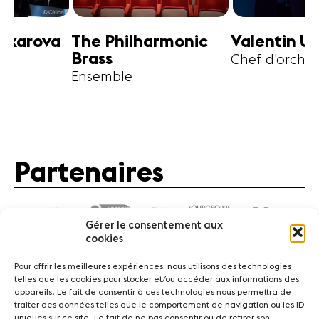
harmonic
Valentin Uryupin
Amihai G
Chef d'orchestre
Alto
Partenaires
Gérer le consentement aux
cookies
Pour offrir les meilleures expériences, nous utilisons des technologies
telles que les cookies pour stocker et/ou accéder aux informations des
appareils. Le fait de consentir à ces technologies nous permettra de
traiter des données telles que le comportement de navigation ou les ID
Actualités
Concerts
Bénévoles
Médiation
uniques sur ce site. Le fait de ne pas consentir ou de retirer son