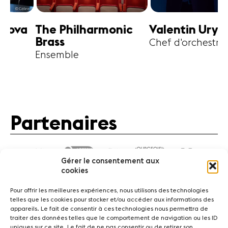
harmonic
Valentin Uryupin
Amihai G
Chef d'orchestre
Alto
Partenaires
Gérer le consentement aux
cookies
Pour offrir les meilleures expériences, nous utilisons des technologies
telles que les cookies pour stocker et/ou accéder aux informations des
appareils. Le fait de consentir à ces technologies nous permettra de
traiter des données telles que le comportement de navigation ou les ID
Actualités
Concerts
Bénévoles
Médiation
uniques sur ce site. Le fait de ne pas consentir ou de retirer son