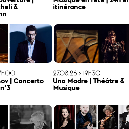
ouverture |
Musique en fête | 24h e
heli &
itinérance
hn
17h00
27.08.26 > 19h30
ov | Concerto
Una Madre | Théâtre &
 n°3
Musique