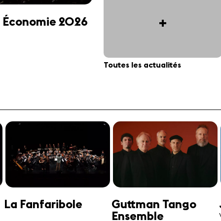
+
 et Économie 2026
Toutes les actualités
Jonathan Swensen
José-Daniel
Castellon
Violoncelle