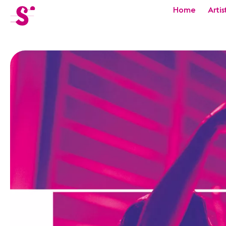
cat-festi
Home
Artis
Sion
Festival
Actualités
Concerts
Bénévoles