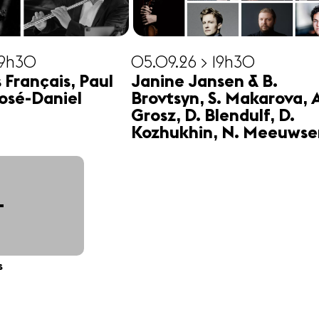
19h30
05.09.26 > 19h30
s Français, Paul
Janine Jansen & B.
osé-Daniel
Brovtsyn, S. Makarova, 
Grosz, D. Blendulf, D.
Kozhukhin, N. Meeuwse
+
s