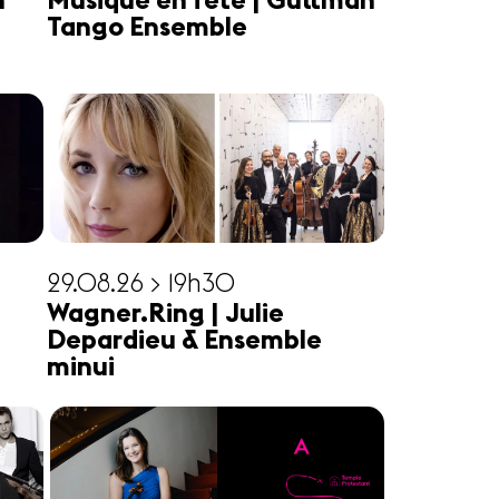
n
Musique en fête | Guttman
Tango Ensemble
29.08.26 > 19h30
Wagner.Ring | Julie
Depardieu & Ensemble
minui