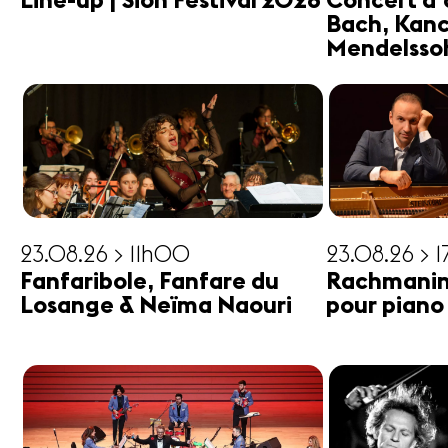
Line-up | Sion Festival 2026
Concert d'
Bach, Kanc
Mendelsso
23.08.26 > 11h00
23.08.26 > 
Fanfaribole, Fanfare du
Rachmanin
Losange & Neïma Naouri
pour piano