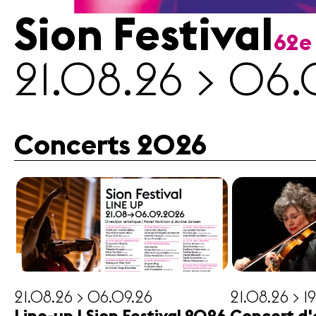
Sion Festival
62e
Médias
21.08.26 > 06.
Revue
de
presse
Emplois
Concerts 2026
A propos
Mentions
légales
Contact
21.08.26 > 06.09.26
21.08.26 > 