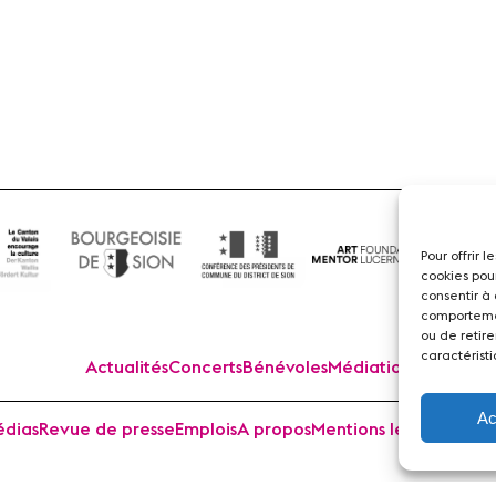
Flûte
Pour offrir 
cookies pou
consentir à
comportemen
ou de retire
caractéristi
Actualités
Concerts
Bénévoles
Médiation
Ac
dias
Revue de presse
Emplois
A propos
Mentions légales
Cont