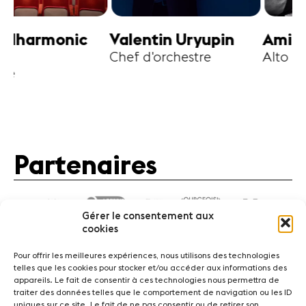
harmonic
Valentin Uryupin
Amihai G
Chef d'orchestre
Alto
Partenaires
Gérer le consentement aux
cookies
Pour offrir les meilleures expériences, nous utilisons des technologies
telles que les cookies pour stocker et/ou accéder aux informations des
appareils. Le fait de consentir à ces technologies nous permettra de
traiter des données telles que le comportement de navigation ou les ID
Actualités
Concerts
Bénévoles
Médiation
uniques sur ce site. Le fait de ne pas consentir ou de retirer son