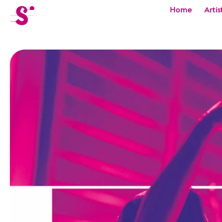
cat-festi
Home
Artis
Sion
Festival
Actualités
Concerts
Bénévoles