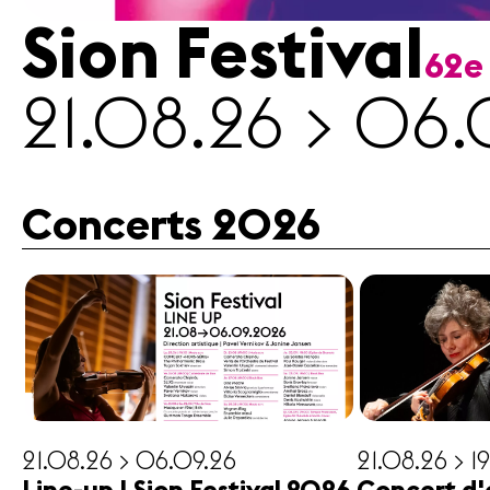
Sion Festival
62e
Médias
21.08.26 > 06.
Revue
de
presse
Emplois
Concerts 2026
A propos
Mentions
légales
Contact
21.08.26 > 06.09.26
21.08.26 > 