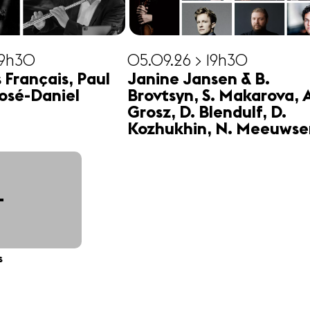
19h30
05.09.26 > 19h30
s Français, Paul
Janine Jansen & B.
osé-Daniel
Brovtsyn, S. Makarova, 
Grosz, D. Blendulf, D.
Kozhukhin, N. Meeuwse
+
s