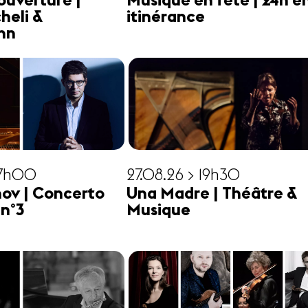
ouverture |
Musique en fête | 24h e
heli &
itinérance
hn
17h00
27.08.26 > 19h30
ov | Concerto
Una Madre | Théâtre &
 n°3
Musique