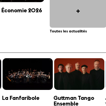
+
 et Économie 2026
Toutes les actualités
Jonathan Swensen
José-Daniel
Castellon
Violoncelle