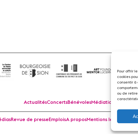
Flûte
Pour offrir 
cookies pou
consentir à
comportemen
ou de retire
caractéristi
Actualités
Concerts
Bénévoles
Médiation
Ac
dias
Revue de presse
Emplois
A propos
Mentions légales
Cont