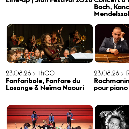
Line-up | Sion Festival 2026
Concert d'
Bach, Kanc
Mendelsso
23.08.26 > 11h00
23.08.26 > 
Fanfaribole, Fanfare du
Rachmanin
Losange & Neïma Naouri
pour piano