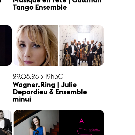
n
Musique en fête | Guttman
Tango Ensemble
29.08.26 > 19h30
Wagner.Ring | Julie
Depardieu & Ensemble
minui