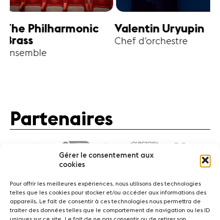
harmonic
Valentin Uryupin
Amihai G
Chef d'orchestre
Alto
Partenaires
Gérer le consentement aux
cookies
Pour offrir les meilleures expériences, nous utilisons des technologies
telles que les cookies pour stocker et/ou accéder aux informations des
appareils. Le fait de consentir à ces technologies nous permettra de
traiter des données telles que le comportement de navigation ou les ID
Actualités
Concerts
Bénévoles
Médiation
uniques sur ce site. Le fait de ne pas consentir ou de retirer son