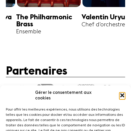
harmonic
Valentin Uryupin
Amihai G
Chef d'orchestre
Alto
Partenaires
Gérer le consentement aux
cookies
Pour offrir les meilleures expériences, nous utilisons des technologies
telles que les cookies pour stocker et/ou accéder aux informations des
appareils. Le fait de consentir à ces technologies nous permettra de
traiter des données telles que le comportement de navigation ou les ID
Actualités
Concerts
Bénévoles
Médiation
uniques sur ce site. Le fait de ne pas consentir ou de retirer son