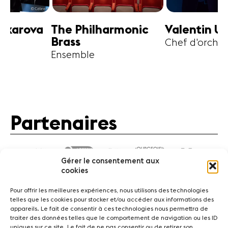
harmonic
Valentin Uryupin
Amihai G
Chef d'orchestre
Alto
Partenaires
Gérer le consentement aux
cookies
Pour offrir les meilleures expériences, nous utilisons des technologies
telles que les cookies pour stocker et/ou accéder aux informations des
appareils. Le fait de consentir à ces technologies nous permettra de
traiter des données telles que le comportement de navigation ou les ID
Actualités
Concerts
Bénévoles
Médiation
uniques sur ce site. Le fait de ne pas consentir ou de retirer son