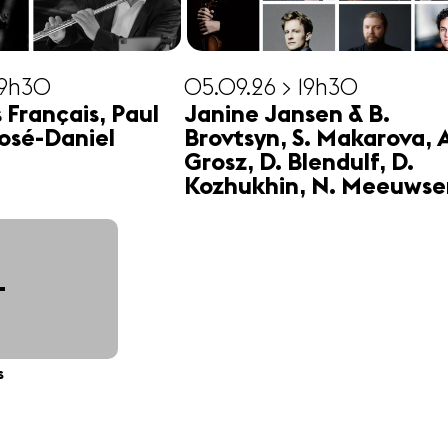
19h30
05.09.26 > 19h30
s Français, Paul
Janine Jansen & B.
osé-Daniel
Brovtsyn, S. Makarova, 
Grosz, D. Blendulf, D.
Kozhukhin, N. Meeuwse
+
s