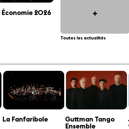
+
 et Économie 2026
Toutes les actualités
Jonathan Swensen
José-Daniel
Castellon
Violoncelle