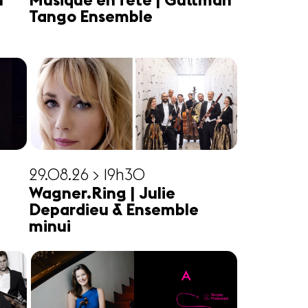
n
Musique en fête | Guttman
Tango Ensemble
29.08.26 > 19h30
Wagner.Ring | Julie
Depardieu & Ensemble
minui