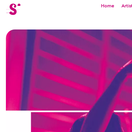
cat-festi
Home
Artis
Sion
Festival
Actualités
Concerts
Bénévoles