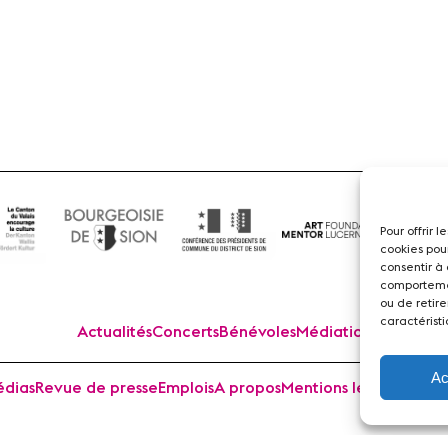
Flûte
Pour offrir 
cookies pou
consentir à
comportemen
ou de retire
caractéristi
Actualités
Concerts
Bénévoles
Médiation
Ac
dias
Revue de presse
Emplois
A propos
Mentions légales
Cont