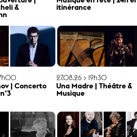
ouverture |
Musique en fête | 24h e
heli &
itinérance
hn
17h00
27.08.26 > 19h30
ov | Concerto
Una Madre | Théâtre &
 n°3
Musique