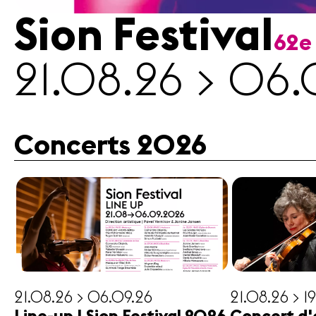
Sion Festival
62e
Médias
21.08.26 > 06.
Revue
de
presse
Emplois
Concerts 2026
A propos
Mentions
légales
Contact
21.08.26 > 06.09.26
21.08.26 > 