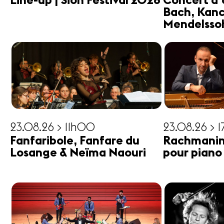
Line-up | Sion Festival 2026
Concert d'
Bach, Kanc
Mendelsso
23.08.26 > 11h00
23.08.26 > 
Fanfaribole, Fanfare du
Rachmanin
Losange & Neïma Naouri
pour piano