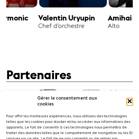
harmonic
Valentin Uryupin
Amihai G
Chef d'orchestre
Alto
Partenaires
Gérer le consentement aux
cookies
Pour offrir les meilleures expériences, nous utilisons des technologies
telles que les cookies pour stocker et/ou accéder aux informations des
appareils. Le fait de consentir à ces technologies nous permettra de
traiter des données telles que le comportement de navigation ou les ID
Actualités
Concerts
Bénévoles
Médiation
uniques sur ce site. Le fait de ne pas consentir ou de retirer son