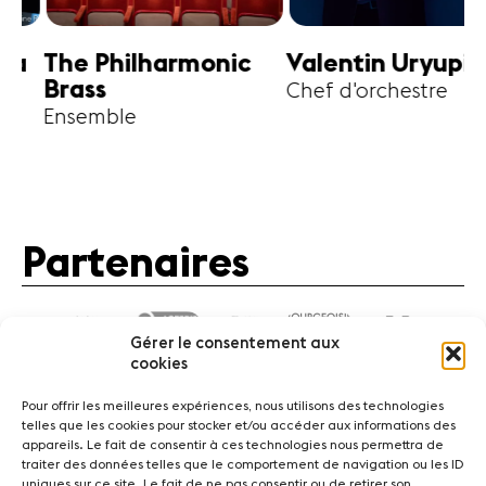
harmonic
Valentin Uryupin
Amihai G
Chef d'orchestre
Alto
Partenaires
Gérer le consentement aux
cookies
Pour offrir les meilleures expériences, nous utilisons des technologies
telles que les cookies pour stocker et/ou accéder aux informations des
appareils. Le fait de consentir à ces technologies nous permettra de
traiter des données telles que le comportement de navigation ou les ID
Actualités
Concerts
Bénévoles
Médiation
uniques sur ce site. Le fait de ne pas consentir ou de retirer son