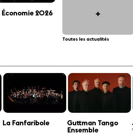
+
 et Économie 2026
Toutes les actualités
Jonathan Swensen
José-Daniel
Castellon
Violoncelle