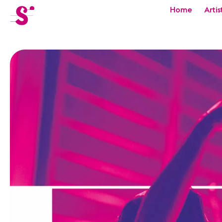
cat-festi
Home
Artis
Sion
Festival
Actualités
Concerts
Bénévoles