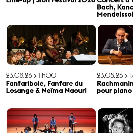
Line-up | Sion Festival 2026
Concert d'
Bach, Kanc
Mendelsso
23.08.26 > 11h00
23.08.26 > 
Fanfaribole, Fanfare du
Rachmanin
Losange & Neïma Naouri
pour piano