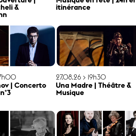
ouverture |
Musique en fête | 24h e
heli &
itinérance
hn
17h00
27.08.26 > 19h30
ov | Concerto
Una Madre | Théâtre &
 n°3
Musique