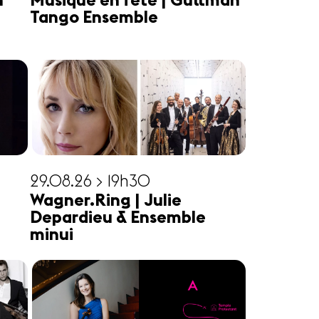
n
Musique en fête | Guttman
Tango Ensemble
29.08.26 > 19h30
Wagner.Ring | Julie
Depardieu & Ensemble
minui