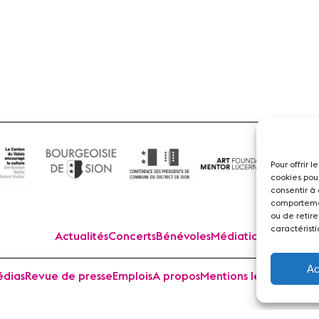
Flûte
Pour offrir 
cookies pou
consentir à
comportemen
ou de retire
caractéristi
Actualités
Concerts
Bénévoles
Médiation
Ac
dias
Revue de presse
Emplois
A propos
Mentions légales
Cont