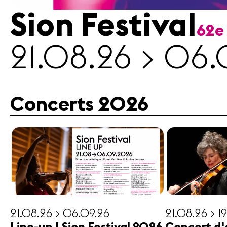
Sion Festival
62e
Médias
21.08.26 > 06.
Revue
de
presse
Emplois
Concerts 2026
A propos
Mentions
légales
Contact
21.08.26 > 06.09.26
21.08.26 > 