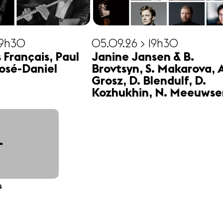
19h30
05.09.26 > 19h30
s Français, Paul
Janine Jansen & B.
osé-Daniel
Brovtsyn, S. Makarova, 
Grosz, D. Blendulf, D.
Kozhukhin, N. Meeuwse
+
s