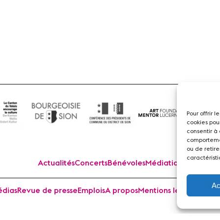
Flûte
Pour offrir 
cookies pou
consentir à
comportemen
ou de retire
caractéristi
Actualités
Concerts
Bénévoles
Médiation
Ac
dias
Revue de presse
Emplois
A propos
Mentions légales
Cont