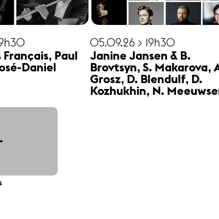
19h30
05.09.26 > 19h30
s Français, Paul
Janine Jansen & B.
osé-Daniel
Brovtsyn, S. Makarova, 
Grosz, D. Blendulf, D.
Kozhukhin, N. Meeuwse
+
s