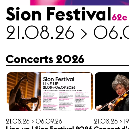
Sion Festival
62e
Médias
21.08.26 > 06.
Revue
de
presse
Emplois
Concerts 2026
A propos
Mentions
légales
Contact
21.08.26 > 06.09.26
21.08.26 > 