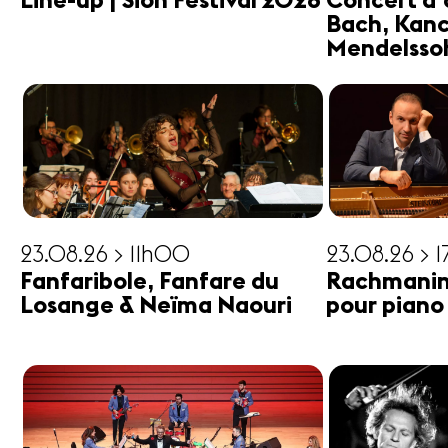
Line-up | Sion Festival 2026
Concert d'
Bach, Kanc
Mendelsso
23.08.26 > 11h00
23.08.26 > 
Fanfaribole, Fanfare du
Rachmanin
Losange & Neïma Naouri
pour piano