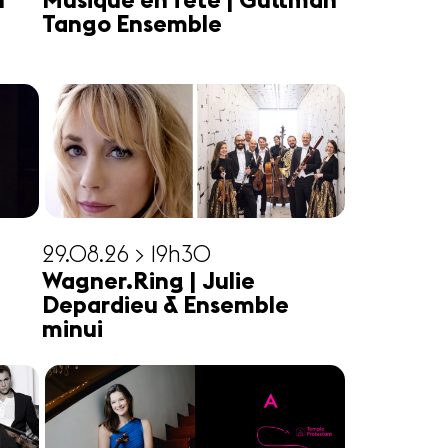
n
Musique en fête | Guttman
Tango Ensemble
29.08.26 > 19h30
Wagner.Ring | Julie
Depardieu & Ensemble
minui