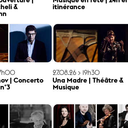
ouverture |
Musique en fête | 24h e
heli &
itinérance
hn
17h00
27.08.26 > 19h30
ov | Concerto
Una Madre | Théâtre &
 n°3
Musique