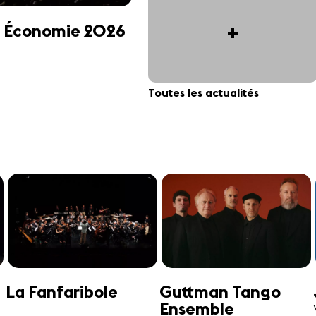
+
 et Économie 2026
Toutes les actualités
Jonathan Swensen
José-Daniel
Castellon
Violoncelle