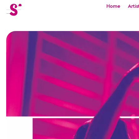
cat-festi
Home
Artis
Sion
Festival
Actualités
Concerts
Bénévoles