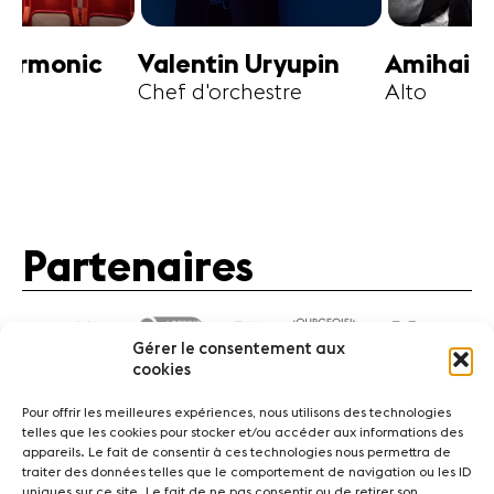
harmonic
Valentin Uryupin
Amihai G
Chef d'orchestre
Alto
Partenaires
Gérer le consentement aux
cookies
Pour offrir les meilleures expériences, nous utilisons des technologies
telles que les cookies pour stocker et/ou accéder aux informations des
appareils. Le fait de consentir à ces technologies nous permettra de
traiter des données telles que le comportement de navigation ou les ID
Actualités
Concerts
Bénévoles
Médiation
uniques sur ce site. Le fait de ne pas consentir ou de retirer son