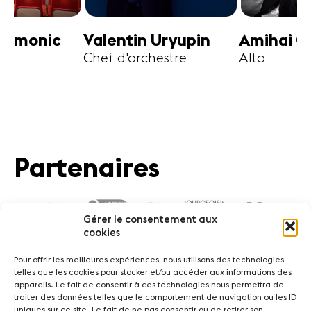
n Uryupin
Amihai Grosz
Boris B
chestre
Alto
Violon
Partenaires
Gérer le consentement aux
cookies
Pour offrir les meilleures expériences, nous utilisons des technologies
telles que les cookies pour stocker et/ou accéder aux informations des
appareils. Le fait de consentir à ces technologies nous permettra de
traiter des données telles que le comportement de navigation ou les ID
Actualités
Concerts
Bénévoles
Médiation
uniques sur ce site. Le fait de ne pas consentir ou de retirer son