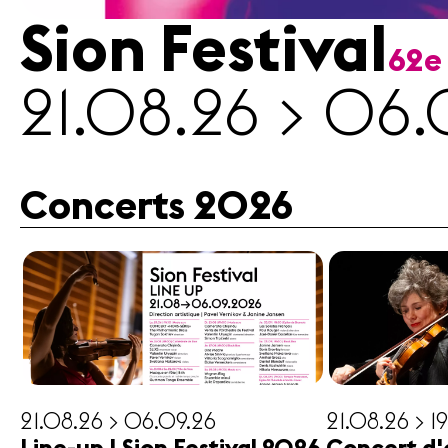
Sion Festival
62e
Médias
21.08.26 > 06.
Revue
de
presse
Emplois
Concerts 2026
A propos
Mentions
légales
Contact
21.08.26 > 06.09.26
21.08.26 > 