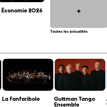
+
 et Économie 2026
Toutes les actualités
Jonathan Swensen
José-Daniel
Castellon
Violoncelle