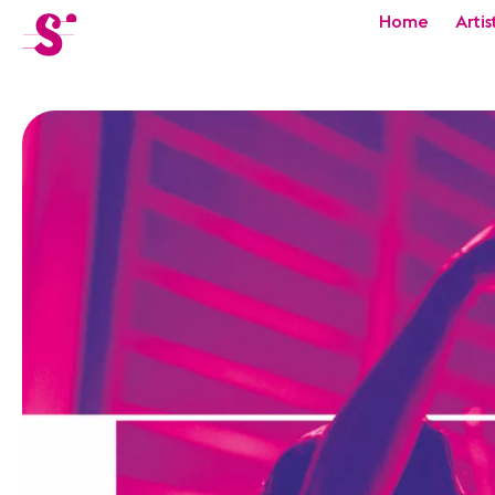
cat-festi
Home
Artis
Sion
Festival
Actualités
Concerts
Bénévoles