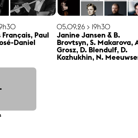
19h30
05.09.26 > 19h30
s Français, Paul
Janine Jansen & B.
osé-Daniel
Brovtsyn, S. Makarova, 
Grosz, D. Blendulf, D.
Kozhukhin, N. Meeuwse
+
s