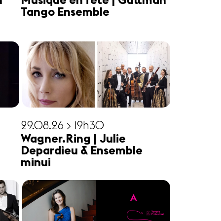
n
Musique en fête | Guttman
Tango Ensemble
29.08.26 > 19h30
Wagner.Ring | Julie
Depardieu & Ensemble
minui