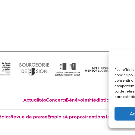
Flûte
Pour offrir 
cookies pou
consentir à
comportemen
ou de retire
caractéristi
Actualités
Concerts
Bénévoles
Médiation
Ac
dias
Revue de presse
Emplois
A propos
Mentions légales
Cont