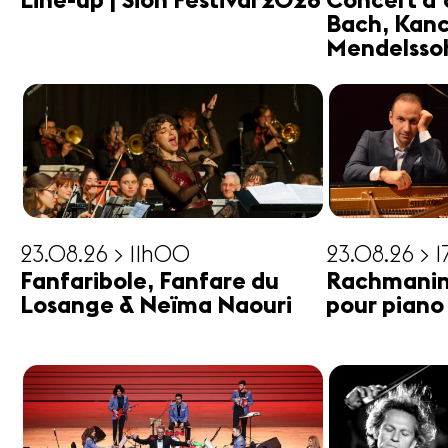
Line-up | Sion Festival 2026
Concert d'
Bach, Kanc
Mendelsso
23.08.26 > 11h00
23.08.26 > 
Fanfaribole, Fanfare du
Rachmanin
Losange & Neïma Naouri
pour piano