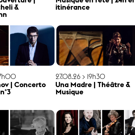
ouverture |
Musique en fête | 24h e
heli &
itinérance
hn
17h00
27.08.26 > 19h30
ov | Concerto
Una Madre | Théâtre &
 n°3
Musique