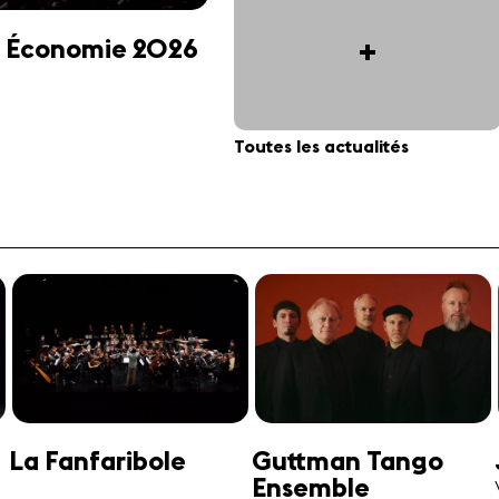
+
 et Économie 2026
Toutes les actualités
Jonathan Swensen
José-Daniel
Castellon
Violoncelle