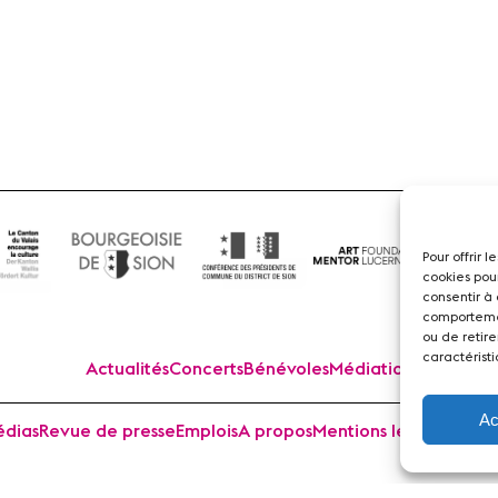
Flûte
Pour offrir 
cookies pou
consentir à
comportemen
ou de retire
caractéristi
Actualités
Concerts
Bénévoles
Médiation
Ac
dias
Revue de presse
Emplois
A propos
Mentions légales
Cont