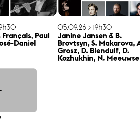
19h30
05.09.26 > 19h30
s Français, Paul
Janine Jansen & B.
osé-Daniel
Brovtsyn, S. Makarova, 
Grosz, D. Blendulf, D.
Kozhukhin, N. Meeuwse
+
s