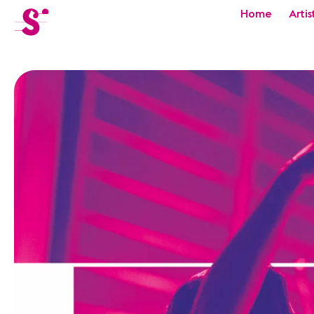
cat-festi
Home
Artis
Sion
Festival
Actualités
Concerts
Bénévoles