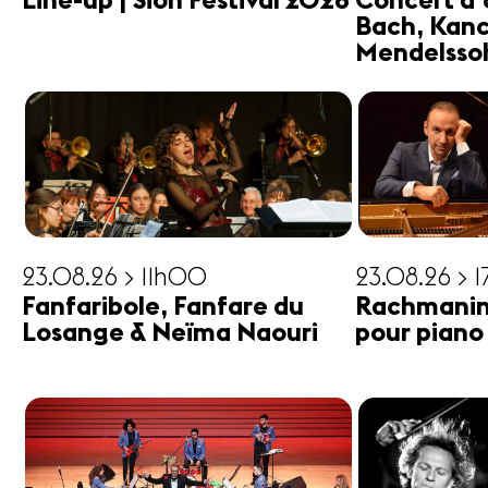
Line-up | Sion Festival 2026
Concert d'
Bach, Kanc
Mendelsso
23.08.26 > 11h00
23.08.26 > 
Fanfaribole, Fanfare du
Rachmanin
Losange & Neïma Naouri
pour piano