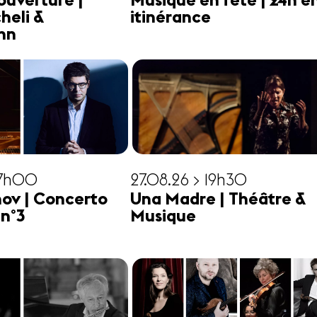
ouverture |
Musique en fête | 24h e
heli &
itinérance
hn
17h00
27.08.26 > 19h30
ov | Concerto
Una Madre | Théâtre &
 n°3
Musique