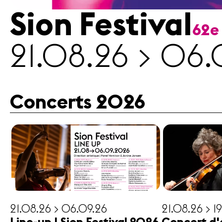
Sion Festival
62e
Médias
21.08.26 > 06.
Revue
de
presse
Emplois
Concerts 2026
A propos
Mentions
légales
Contact
21.08.26 > 06.09.26
21.08.26 > 