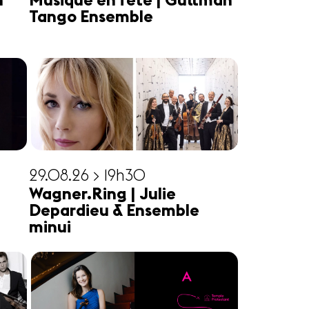
n
Musique en fête | Guttman
Tango Ensemble
29.08.26 > 19h30
Wagner.Ring | Julie
Depardieu & Ensemble
minui