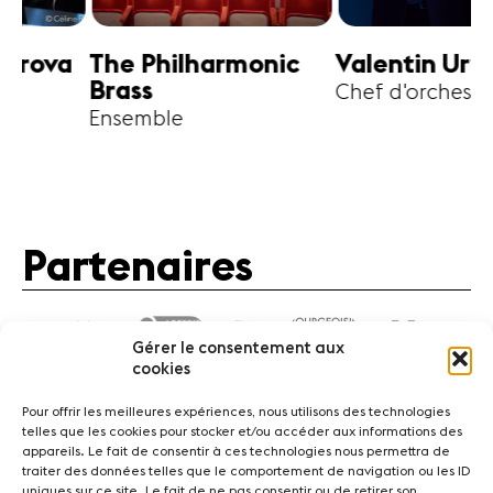
harmonic
Valentin Uryupin
Amihai G
Chef d'orchestre
Alto
Partenaires
Gérer le consentement aux
cookies
Pour offrir les meilleures expériences, nous utilisons des technologies
telles que les cookies pour stocker et/ou accéder aux informations des
appareils. Le fait de consentir à ces technologies nous permettra de
traiter des données telles que le comportement de navigation ou les ID
Actualités
Concerts
Bénévoles
Médiation
uniques sur ce site. Le fait de ne pas consentir ou de retirer son