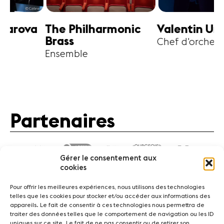
harmonic
Valentin Uryupin
Amihai G
Chef d'orchestre
Alto
Partenaires
Gérer le consentement aux
cookies
Pour offrir les meilleures expériences, nous utilisons des technologies
telles que les cookies pour stocker et/ou accéder aux informations des
appareils. Le fait de consentir à ces technologies nous permettra de
traiter des données telles que le comportement de navigation ou les ID
Actualités
Concerts
Bénévoles
Médiation
uniques sur ce site. Le fait de ne pas consentir ou de retirer son