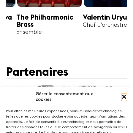
harmonic
Valentin Uryupin
Amihai G
Chef d'orchestre
Alto
Partenaires
Gérer le consentement aux
cookies
Pour offrir les meilleures expériences, nous utilisons des technologies
telles que les cookies pour stocker et/ou accéder aux informations des
appareils. Le fait de consentir à ces technologies nous permettra de
traiter des données telles que le comportement de navigation ou les ID
Actualités
Concerts
Bénévoles
Médiation
uniques sur ce site. Le fait de ne pas consentir ou de retirer son