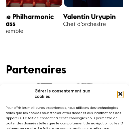
harmonic
Valentin Uryupin
Amihai G
Chef d'orchestre
Alto
Partenaires
Gérer le consentement aux
cookies
Pour offrir les meilleures expériences, nous utilisons des technologies
telles que les cookies pour stocker et/ou accéder aux informations des
appareils. Le fait de consentir à ces technologies nous permettra de
traiter des données telles que le comportement de navigation ou les ID
Actualités
Concerts
Bénévoles
Médiation
uniques sur ce site. Le fait de ne pas consentir ou de retirer son