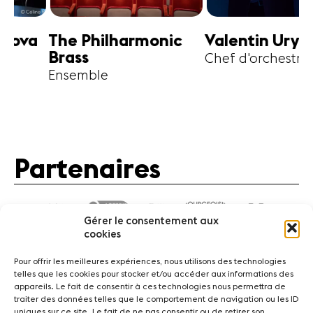
harmonic
Valentin Uryupin
Amihai G
Chef d'orchestre
Alto
Partenaires
Gérer le consentement aux
cookies
Pour offrir les meilleures expériences, nous utilisons des technologies
telles que les cookies pour stocker et/ou accéder aux informations des
appareils. Le fait de consentir à ces technologies nous permettra de
traiter des données telles que le comportement de navigation ou les ID
Actualités
Concerts
Bénévoles
Médiation
uniques sur ce site. Le fait de ne pas consentir ou de retirer son