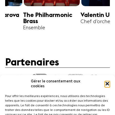
harmonic
Valentin Uryupin
Amihai G
Chef d'orchestre
Alto
Partenaires
Gérer le consentement aux
cookies
Pour offrir les meilleures expériences, nous utilisons des technologies
telles que les cookies pour stocker et/ou accéder aux informations des
appareils. Le fait de consentir à ces technologies nous permettra de
traiter des données telles que le comportement de navigation ou les ID
Actualités
Concerts
Bénévoles
Médiation
uniques sur ce site. Le fait de ne pas consentir ou de retirer son