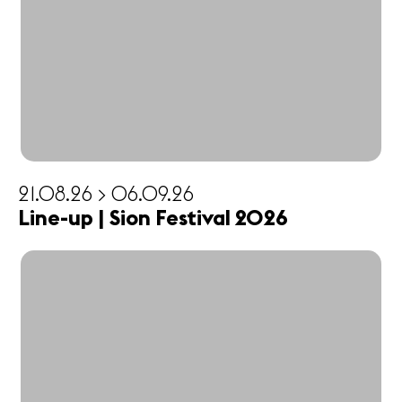
Partenaires
Infos
pratiques
Actualités
Concerts
Bénévoles
Médiation
21.08.26 > 06.09.26
Line-up | Sion Festival 2026
Médias
Revue de
presse
Emplois
A propos
Mentions
légales
Contact