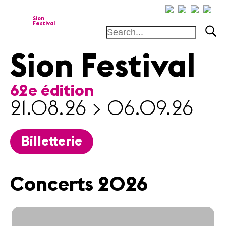
cat-festi
Sion
Festival
Sion Festival
Fondation
62e édition
Festival
Académie
21.08.26 > 06.09.26
Concours
Amis et
Mécènes
Billetterie
Médiation
Concerts 2026
Home
Artistes
Concerts
Actualités