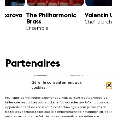
harmonic
Valentin Uryupin
Amihai G
Chef d'orchestre
Alto
Partenaires
Gérer le consentement aux
cookies
Pour offrir les meilleures expériences, nous utilisons des technologies
telles que les cookies pour stocker et/ou accéder aux informations des
appareils. Le fait de consentir à ces technologies nous permettra de
traiter des données telles que le comportement de navigation ou les ID
Actualités
Concerts
Bénévoles
Médiation
uniques sur ce site. Le fait de ne pas consentir ou de retirer son