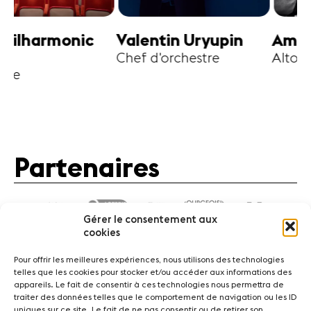
harmonic
Valentin Uryupin
Amihai G
Chef d'orchestre
Alto
Partenaires
Gérer le consentement aux
cookies
Pour offrir les meilleures expériences, nous utilisons des technologies
telles que les cookies pour stocker et/ou accéder aux informations des
appareils. Le fait de consentir à ces technologies nous permettra de
traiter des données telles que le comportement de navigation ou les ID
Actualités
Concerts
Bénévoles
Médiation
uniques sur ce site. Le fait de ne pas consentir ou de retirer son