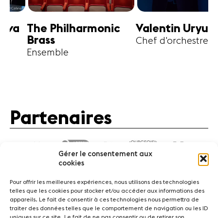
harmonic
Valentin Uryupin
Amihai G
Chef d'orchestre
Alto
Partenaires
Gérer le consentement aux
cookies
Pour offrir les meilleures expériences, nous utilisons des technologies
telles que les cookies pour stocker et/ou accéder aux informations des
appareils. Le fait de consentir à ces technologies nous permettra de
traiter des données telles que le comportement de navigation ou les ID
Actualités
Concerts
Bénévoles
Médiation
uniques sur ce site. Le fait de ne pas consentir ou de retirer son