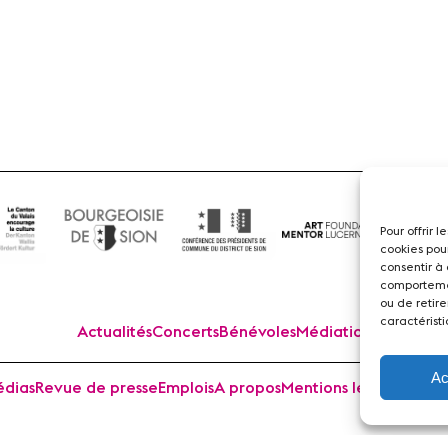
Flûte
Pour offrir 
cookies pou
consentir à
comportemen
ou de retire
caractéristi
Actualités
Concerts
Bénévoles
Médiation
Ac
dias
Revue de presse
Emplois
A propos
Mentions légales
Cont