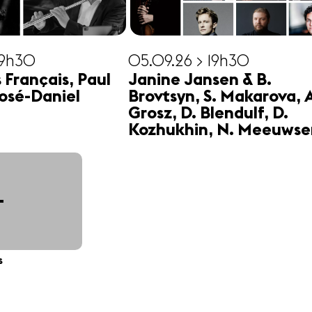
19h30
05.09.26 > 19h30
s Français, Paul
Janine Jansen & B.
osé-Daniel
Brovtsyn, S. Makarova, 
Grosz, D. Blendulf, D.
Kozhukhin, N. Meeuwse
+
s