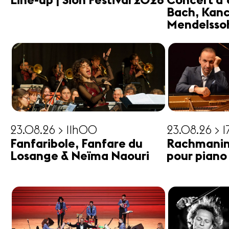
Line-up | Sion Festival 2026
Concert d'
Bach, Kanc
Mendelsso
23.08.26 > 11h00
23.08.26 > 
Fanfaribole, Fanfare du
Rachmanin
Losange & Neïma Naouri
pour piano