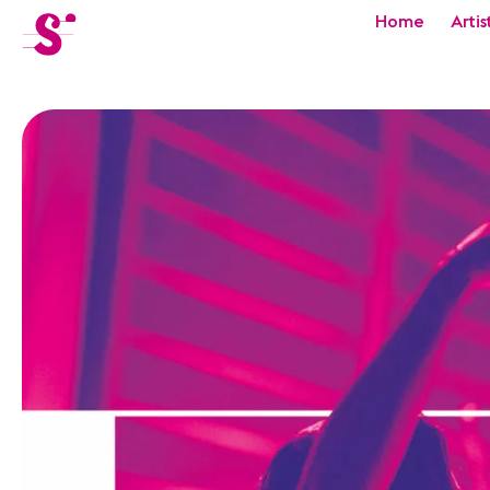
cat-festi
Home
Artis
Sion
Festival
Actualités
Concerts
Bénévoles