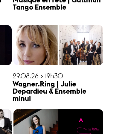
n
Musique en fête | Guttman
Tango Ensemble
29.08.26 > 19h30
Wagner.Ring | Julie
Depardieu & Ensemble
minui