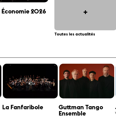
+
 et Économie 2026
Toutes les actualités
Jonathan Swensen
José-Daniel
Castellon
Violoncelle