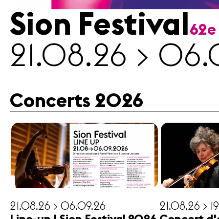
Sion Festival
62e
Médias
21.08.26 > 06.
Revue
de
presse
Emplois
Concerts 2026
A propos
Mentions
légales
Contact
21.08.26 > 06.09.26
21.08.26 > 