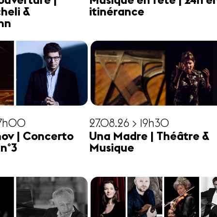
ouverture |
Musique en fête | 24h e
heli &
itinérance
hn
17h00
27.08.26 > 19h30
ov | Concerto
Una Madre | Théâtre &
 n°3
Musique