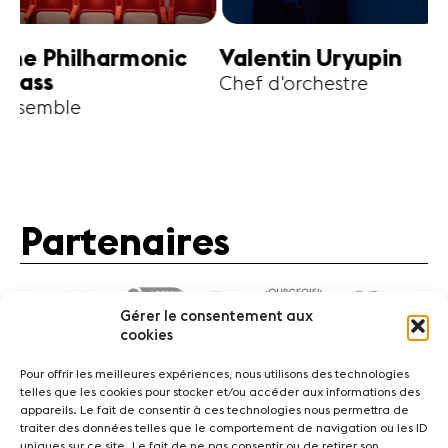
harmonic
Valentin Uryupin
Amihai G
Chef d'orchestre
Alto
Partenaires
Gérer le consentement aux
cookies
Pour offrir les meilleures expériences, nous utilisons des technologies
telles que les cookies pour stocker et/ou accéder aux informations des
appareils. Le fait de consentir à ces technologies nous permettra de
traiter des données telles que le comportement de navigation ou les ID
Actualités
Concerts
Bénévoles
Médiation
uniques sur ce site. Le fait de ne pas consentir ou de retirer son