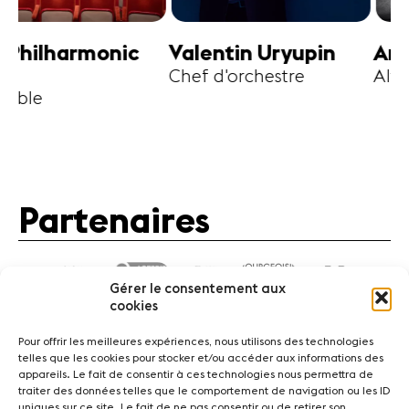
harmonic
Valentin Uryupin
Amihai G
Chef d'orchestre
Alto
Partenaires
Gérer le consentement aux
cookies
Pour offrir les meilleures expériences, nous utilisons des technologies
telles que les cookies pour stocker et/ou accéder aux informations des
appareils. Le fait de consentir à ces technologies nous permettra de
traiter des données telles que le comportement de navigation ou les ID
Actualités
Concerts
Bénévoles
Médiation
uniques sur ce site. Le fait de ne pas consentir ou de retirer son