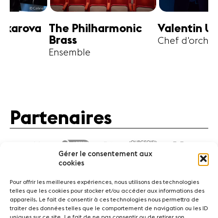
harmonic
Valentin Uryupin
Amihai G
Chef d'orchestre
Alto
Partenaires
Gérer le consentement aux
cookies
Pour offrir les meilleures expériences, nous utilisons des technologies
telles que les cookies pour stocker et/ou accéder aux informations des
appareils. Le fait de consentir à ces technologies nous permettra de
traiter des données telles que le comportement de navigation ou les ID
Actualités
Concerts
Bénévoles
Médiation
uniques sur ce site. Le fait de ne pas consentir ou de retirer son