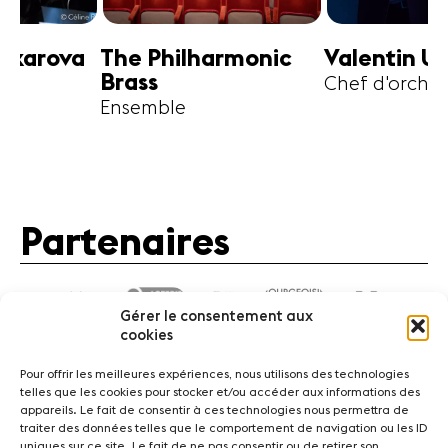
harmonic
Valentin Uryupin
Amihai G
Chef d'orchestre
Alto
Partenaires
Gérer le consentement aux
cookies
Pour offrir les meilleures expériences, nous utilisons des technologies
telles que les cookies pour stocker et/ou accéder aux informations des
appareils. Le fait de consentir à ces technologies nous permettra de
traiter des données telles que le comportement de navigation ou les ID
Actualités
Concerts
Bénévoles
Médiation
uniques sur ce site. Le fait de ne pas consentir ou de retirer son