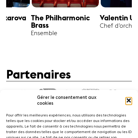
harmonic
Valentin Uryupin
Amihai G
Chef d'orchestre
Alto
Partenaires
Gérer le consentement aux
cookies
Pour offrir les meilleures expériences, nous utilisons des technologies
telles que les cookies pour stocker et/ou accéder aux informations des
appareils. Le fait de consentir à ces technologies nous permettra de
traiter des données telles que le comportement de navigation ou les ID
Actualités
Concerts
Bénévoles
Médiation
uniques sur ce site. Le fait de ne pas consentir ou de retirer son