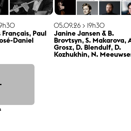
19h30
05.09.26 > 19h30
s Français, Paul
Janine Jansen & B.
osé-Daniel
Brovtsyn, S. Makarova, 
Grosz, D. Blendulf, D.
Kozhukhin, N. Meeuwse
+
s