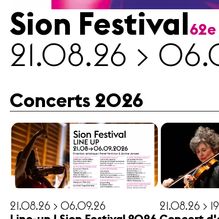
Sion Festival
62e
Médias
21.08.26 > 06.
Revue
de
presse
Emplois
Concerts 2026
A propos
Mentions
légales
Contact
21.08.26 > 06.09.26
21.08.26 > 