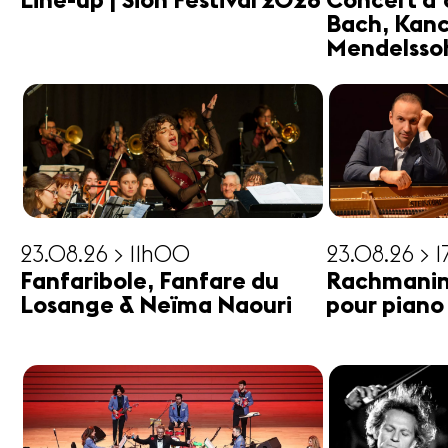
Line-up | Sion Festival 2026
Concert d'
Bach, Kanc
Mendelsso
23.08.26 > 11h00
23.08.26 > 
Fanfaribole, Fanfare du
Rachmanin
Losange & Neïma Naouri
pour piano