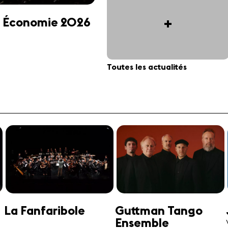
+
 et Économie 2026
Toutes les actualités
Jonathan Swensen
José-Daniel
Castellon
Violoncelle