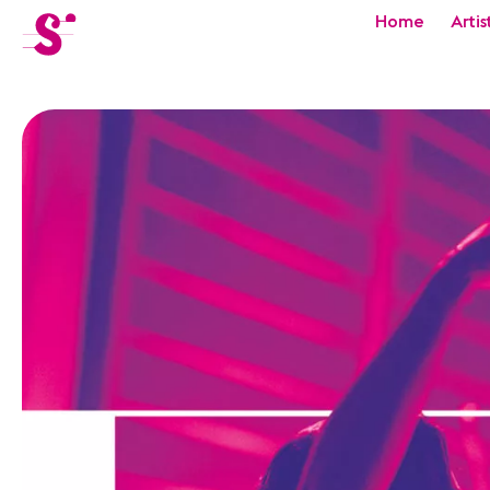
cat-festi
Home
Artis
Sion
Festival
Actualités
Concerts
Bénévoles