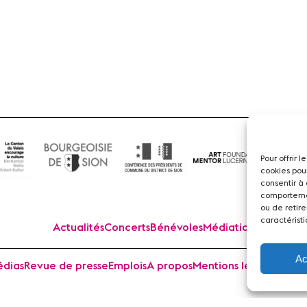
Flûte
Pour offrir 
cookies pou
consentir à
comportemen
ou de retire
caractéristi
Actualités
Concerts
Bénévoles
Médiation
Ac
dias
Revue de presse
Emplois
A propos
Mentions légales
Cont