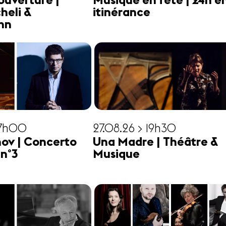
ouverture |
Musique en fête | 24h e
heli &
itinérance
hn
17h00
27.08.26 > 19h30
ov | Concerto
Una Madre | Théâtre &
 n°3
Musique