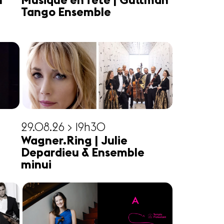
n
Musique en fête | Guttman
Tango Ensemble
29.08.26 > 19h30
Wagner.Ring | Julie
Depardieu & Ensemble
minui