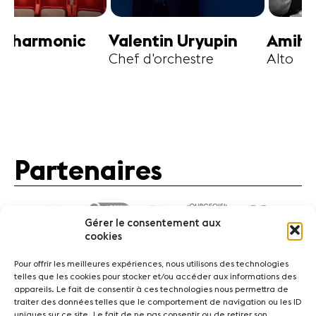
harmonic
Valentin Uryupin
Amihai G
Chef d'orchestre
Alto
Partenaires
Gérer le consentement aux
cookies
Pour offrir les meilleures expériences, nous utilisons des technologies
telles que les cookies pour stocker et/ou accéder aux informations des
appareils. Le fait de consentir à ces technologies nous permettra de
traiter des données telles que le comportement de navigation ou les ID
Actualités
Concerts
Bénévoles
Médiation
uniques sur ce site. Le fait de ne pas consentir ou de retirer son