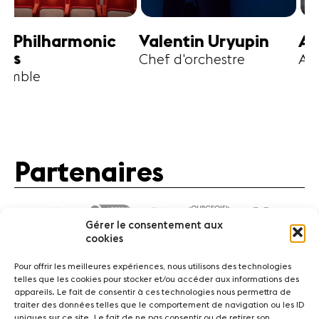
harmonic
Valentin Uryupin
Amihai G
Chef d'orchestre
Alto
Partenaires
Gérer le consentement aux
cookies
Pour offrir les meilleures expériences, nous utilisons des technologies
telles que les cookies pour stocker et/ou accéder aux informations des
appareils. Le fait de consentir à ces technologies nous permettra de
traiter des données telles que le comportement de navigation ou les ID
Actualités
Concerts
Bénévoles
Médiation
uniques sur ce site. Le fait de ne pas consentir ou de retirer son