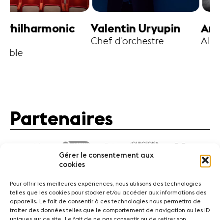
harmonic
Valentin Uryupin
Amihai G
Chef d'orchestre
Alto
Partenaires
Gérer le consentement aux
cookies
Pour offrir les meilleures expériences, nous utilisons des technologies
telles que les cookies pour stocker et/ou accéder aux informations des
appareils. Le fait de consentir à ces technologies nous permettra de
traiter des données telles que le comportement de navigation ou les ID
Actualités
Concerts
Bénévoles
Médiation
uniques sur ce site. Le fait de ne pas consentir ou de retirer son