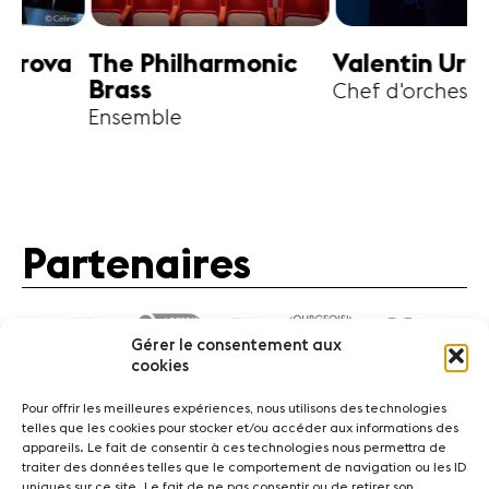
harmonic
Valentin Uryupin
Amihai G
Chef d'orchestre
Alto
Partenaires
Gérer le consentement aux
cookies
Pour offrir les meilleures expériences, nous utilisons des technologies
telles que les cookies pour stocker et/ou accéder aux informations des
appareils. Le fait de consentir à ces technologies nous permettra de
traiter des données telles que le comportement de navigation ou les ID
Actualités
Concerts
Bénévoles
Médiation
uniques sur ce site. Le fait de ne pas consentir ou de retirer son