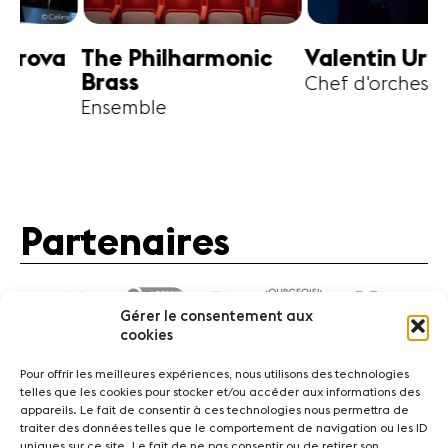
harmonic
Valentin Uryupin
Amihai G
Chef d'orchestre
Alto
Partenaires
Gérer le consentement aux
cookies
Pour offrir les meilleures expériences, nous utilisons des technologies
telles que les cookies pour stocker et/ou accéder aux informations des
appareils. Le fait de consentir à ces technologies nous permettra de
traiter des données telles que le comportement de navigation ou les ID
Actualités
Concerts
Bénévoles
Médiation
uniques sur ce site. Le fait de ne pas consentir ou de retirer son