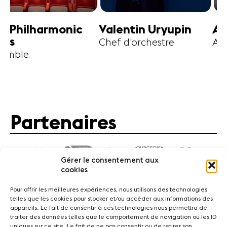
harmonic
Valentin Uryupin
Amihai G
Chef d'orchestre
Alto
Partenaires
Gérer le consentement aux
cookies
Pour offrir les meilleures expériences, nous utilisons des technologies
telles que les cookies pour stocker et/ou accéder aux informations des
appareils. Le fait de consentir à ces technologies nous permettra de
traiter des données telles que le comportement de navigation ou les ID
Actualités
Concerts
Bénévoles
Médiation
uniques sur ce site. Le fait de ne pas consentir ou de retirer son