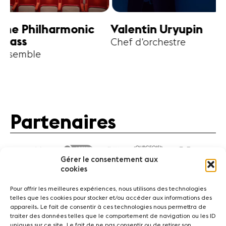
harmonic
Valentin Uryupin
Amihai G
Chef d'orchestre
Alto
Partenaires
Gérer le consentement aux
cookies
Pour offrir les meilleures expériences, nous utilisons des technologies
telles que les cookies pour stocker et/ou accéder aux informations des
appareils. Le fait de consentir à ces technologies nous permettra de
traiter des données telles que le comportement de navigation ou les ID
Actualités
Concerts
Bénévoles
Médiation
uniques sur ce site. Le fait de ne pas consentir ou de retirer son