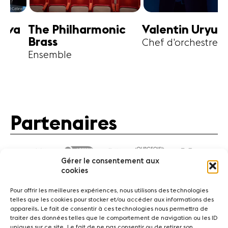
harmonic
Valentin Uryupin
Amihai G
Chef d'orchestre
Alto
Partenaires
Gérer le consentement aux
cookies
Pour offrir les meilleures expériences, nous utilisons des technologies
telles que les cookies pour stocker et/ou accéder aux informations des
appareils. Le fait de consentir à ces technologies nous permettra de
traiter des données telles que le comportement de navigation ou les ID
Actualités
Concerts
Bénévoles
Médiation
uniques sur ce site. Le fait de ne pas consentir ou de retirer son