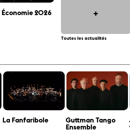
+
 et Économie 2026
Toutes les actualités
Jonathan Swensen
José-Daniel
Castellon
Violoncelle