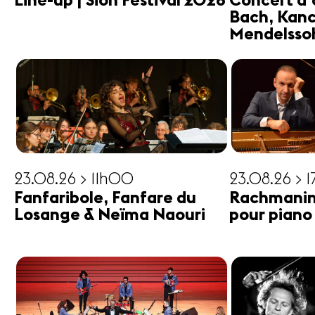
Line-up | Sion Festival 2026
Concert d'
Bach, Kanc
Mendelsso
23.08.26 > 11h00
23.08.26 > 
Fanfaribole, Fanfare du
Rachmanin
Losange & Neïma Naouri
pour piano