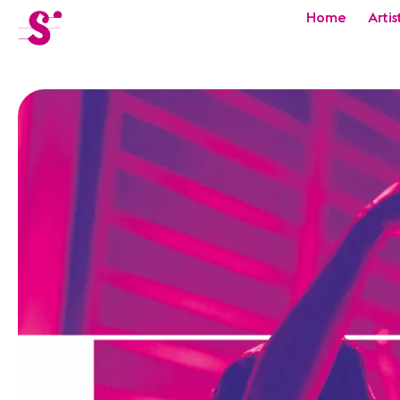
cat-festi
Home
Artis
Sion
Festival
Actualités
Concerts
Bénévoles