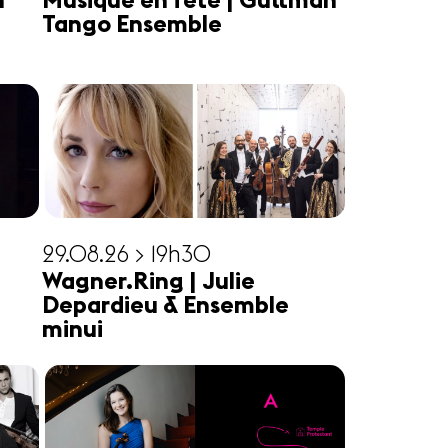
n
Musique en fête | Guttman
Tango Ensemble
29.08.26 > 19h30
Wagner.Ring | Julie
Depardieu & Ensemble
minui