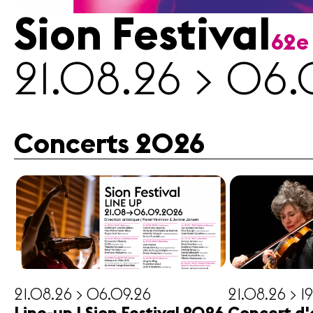
Sion Festival
62e
Médias
21.08.26 > 06.
Revue
de
presse
Emplois
Concerts 2026
A propos
Mentions
légales
Contact
21.08.26 > 06.09.26
21.08.26 > 