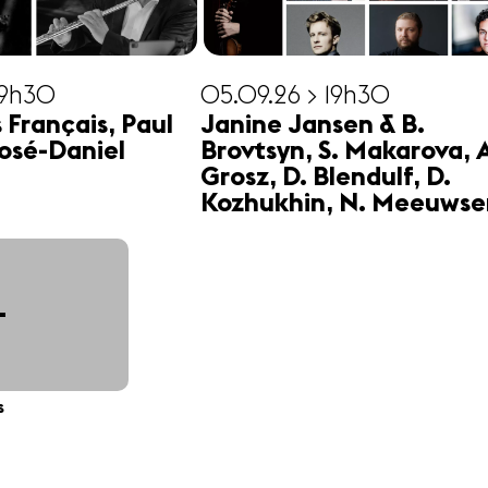
19h30
05.09.26 > 19h30
s Français, Paul
Janine Jansen & B.
osé-Daniel
Brovtsyn, S. Makarova, 
Grosz, D. Blendulf, D.
Kozhukhin, N. Meeuwse
+
s