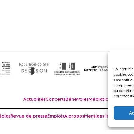
Flûte
Pour offrir 
cookies pou
consentir à
comportemen
ou de retire
caractéristi
Actualités
Concerts
Bénévoles
Médiation
Ac
dias
Revue de presse
Emplois
A propos
Mentions légales
Cont