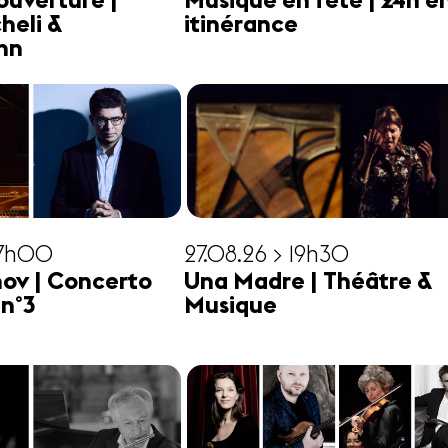
ouverture |
Musique en fête | 24h e
heli &
itinérance
hn
17h00
27.08.26 > 19h30
ov | Concerto
Una Madre | Théâtre &
 n°3
Musique